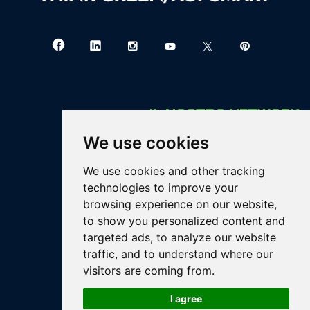
IL NOSTRO NETWORK
We use cookies
Greenthesis Group
blog.greenthesisgroup.com
We use cookies and other tracking
bigaran.greenthesisgroup.com
technologies to improve your
carborem.greenthesisgroup.com
browsing experience on our website,
eureko.greenthesisgroup.com
to show you personalized content and
gea.greenthesisgroup.com
targeted ads, to analyze our website
greenthesis.greenthesisgroup.com
traffic, and to understand where our
gthagromet.greenthesisgroup.com
visitors are coming from.
readalmine.greenthesisgroup.com
I agree
rigenio.greenthesisgroup.com