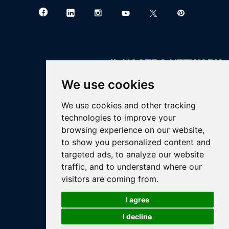
IL NOSTRO NETWORK
We use cookies
Greenthesis Group
blog.greenthesisgroup.com
We use cookies and other tracking
bigaran.greenthesisgroup.com
technologies to improve your
carborem.greenthesisgroup.com
browsing experience on our website,
eureko.greenthesisgroup.com
to show you personalized content and
gea.greenthesisgroup.com
targeted ads, to analyze our website
greenthesis.greenthesisgroup.com
traffic, and to understand where our
gthagromet.greenthesisgroup.com
visitors are coming from.
readalmine.greenthesisgroup.com
I agree
rigenio.greenthesisgroup.com
www.barricalla.it
I decline
www.envalaosta.it