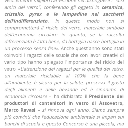
velocemente migliori l’attenzione nel distinguere i “falsi
amici del vetro”, conferendo gli oggetti in
ceramica,
cristallo, pyrex e le lampadine nei sacchetti
dell’indifferenziato.
In questo modo non si
comprometterà il riciclo del vetro, materiale simbolo
dell’economia circolare in quanto, se la raccolta
differenziata è fatta bene, da bottiglia nasce bottiglia in
un processo senza fine».
Anche quest'anno sono stati
coinvolti i ragazzi delle scuole che con lavori creativi di
vario tipo hanno spiegato l'importanza del riciclo del
vetro. «
L’attenzione dei ragazzi per le qualità del vetro,
un materiale riciclabile al 100%, che fa bene
all’ambiente, è sicuro per la salute, preserva il gusto
degli alimenti e delle bevande ed è sinonimo di
economia circolare
– ha dichiarato il
Presidente dei
produttori di contenitori in vetro di Assovetro,
Marco Ravasi
–
si rinnova ogni anno. Siamo sempre
più convinti che l’educazione ambientale si impari sui
banchi di scuola e questo Concorso è una piccola, ma